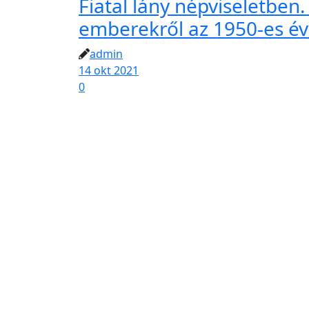
Fiatal lány népviseletben.
emberekről az 1950-es év
admin
14 okt 2021
0