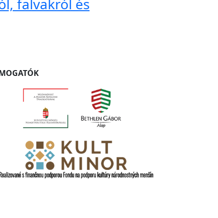
l, falvakról és
ÁMOGATÓK