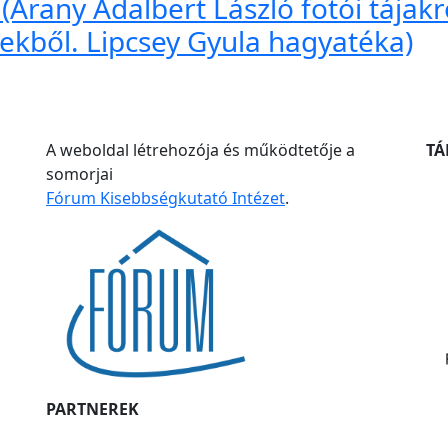
 (Arany Adalbert László fotói tájakró
ekből. Lipcsey Gyula hagyatéka)
A weboldal létrehozója és működtetője a
T
somorjai
Fórum Kisebbségkutató Intézet
.
PARTNEREK