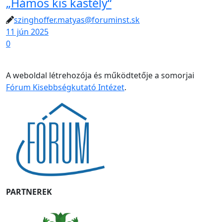
„Hámos kis kastély“
szinghoffer.matyas@foruminst.sk
11 jún 2025
0
A weboldal létrehozója és működtetője a somorjai
Fórum Kisebbségkutató Intézet
.
PARTNEREK