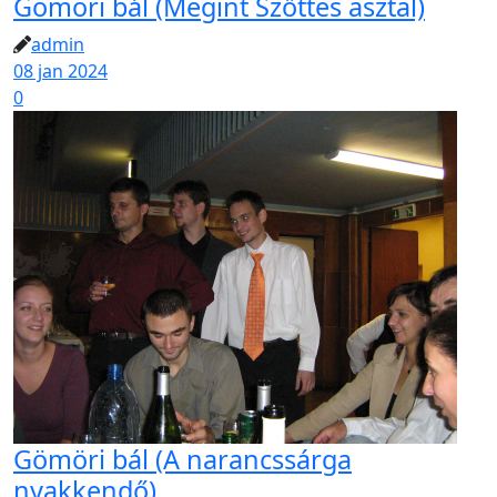
Gömöri bál (Megint Szőttes asztal)
admin
08 jan 2024
0
Gömöri bál (A narancssárga
nyakkendő)