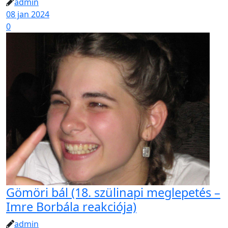
admin
08 jan 2024
0
Gömöri bál (18. szülinapi meglepetés –
Imre Borbála reakciója)
admin