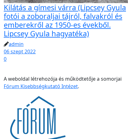
Kilátás a gímesi várra (Lipcsey Gyula
fotói a zoboraljai tájról, falvakról és
emberekről az 1950-es évekből.
Lipcsey Gyula hagyatéka)
admin
06 szept 2022
0
A weboldal létrehozója és működtetője a somorjai
Fórum Kisebbségkutató Intézet
.