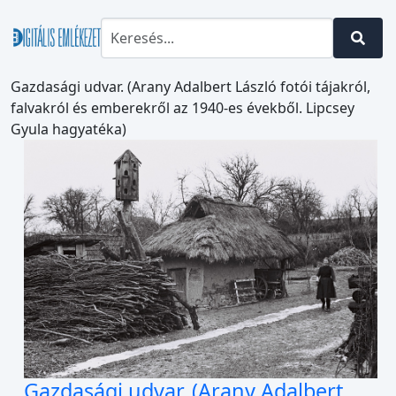
Gazdasági udvar. (Arany Adalbert László fotói tájakról,
falvakról és emberekről az 1940-es évekből. Lipcsey
Gyula hagyatéka)
Gazdasági udvar. (Arany Adalbert