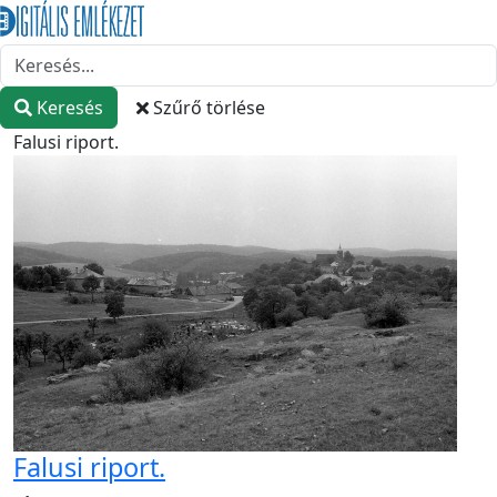
Keresés
Szűrő törlése
Falusi riport.
Falusi riport.