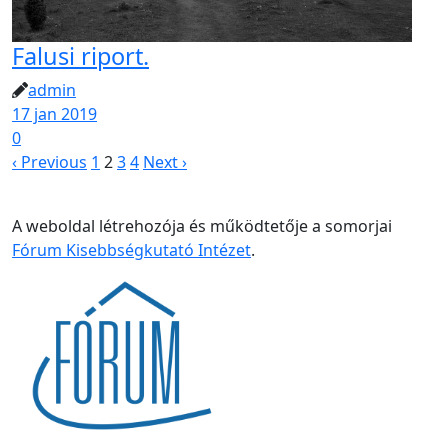
Falusi riport.
admin
17 jan 2019
0
‹ Previous
1
2
3
4
Next ›
A weboldal létrehozója és működtetője a somorjai
Fórum Kisebbségkutató Intézet
.