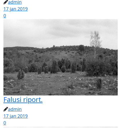
admin
17 jan 2019
0
Falusi riport.
admin
17 jan 2019
0