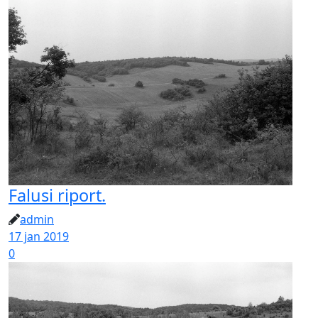
Falusi riport.
admin
17 jan 2019
0