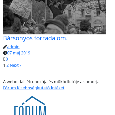
Bársonyos forradalom.
admin
07 máj 2019
0
1
2
Next ›
A weboldal létrehozója és működtetője a somorjai
Fórum Kisebbségkutató Intézet
.