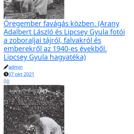
Öregember favágás közben. (Arany
Adalbert László és Lipcsey Gyula fotói
a zoboraljai tájról, falvakról és
emberekről az 1940-es évekből.
Lipcsey Gyula hagyatéka)
admin
07 okt 2021
0