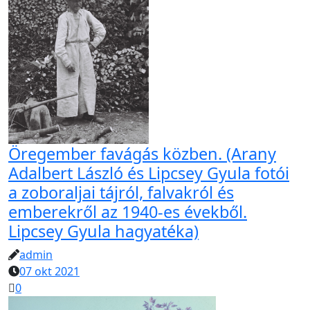
Öregember favágás közben. (Arany
Adalbert László és Lipcsey Gyula fotói
a zoboraljai tájról, falvakról és
emberekről az 1940-es évekből.
Lipcsey Gyula hagyatéka)
admin
07 okt 2021
0