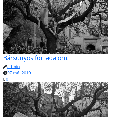
Bársonyos forradalom.
admin
07 máj 2019
0