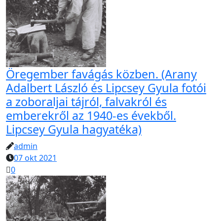
Öregember favágás közben. (Arany
Adalbert László és Lipcsey Gyula fotói
a zoboraljai tájról, falvakról és
emberekről az 1940-es évekből.
Lipcsey Gyula hagyatéka)
admin
07 okt 2021
0