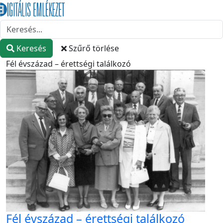
Keresés
Szűrő törlése
Fél évszázad – érettségi találkozó
Fél évszázad – érettségi találkozó