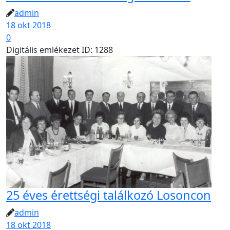
admin
18 okt 2018
0
Digitális emlékezet ID: 1288
25 éves érettségi találkozó Losoncon
admin
18 okt 2018