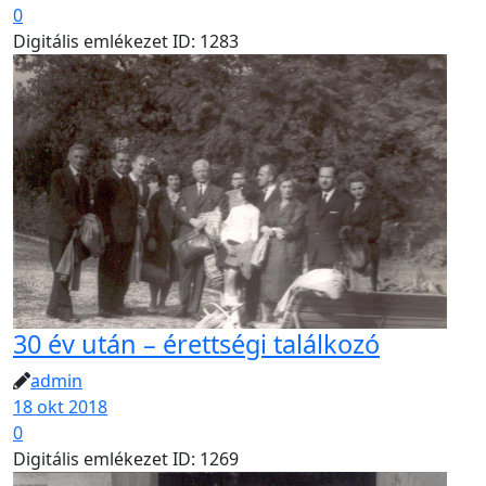
0
Digitális emlékezet ID: 1283
30 év után – érettségi találkozó
admin
18 okt 2018
0
Digitális emlékezet ID: 1269