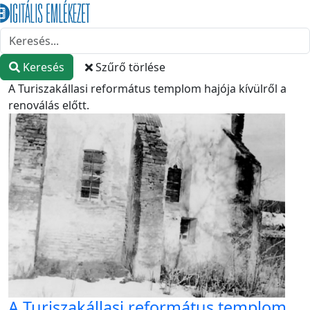
Keresés
Szűrő törlése
A Turiszakállasi református templom hajója kívülről a
renoválás előtt.
A Turiszakállasi református templom