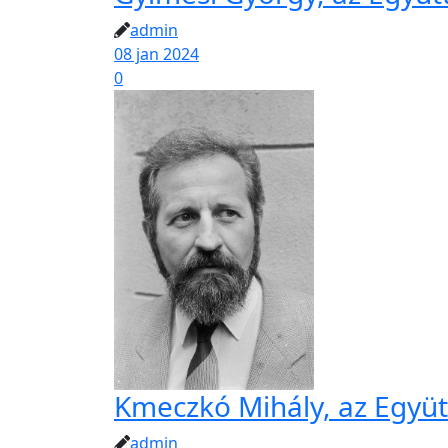
admin
08 jan 2024
0
Kmeczkó Mihály, az Együtt
admin