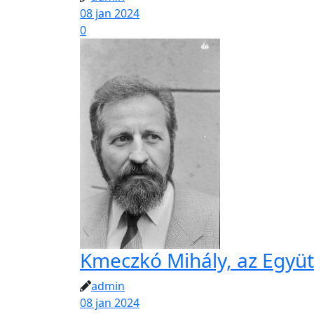
08 jan 2024
0
Kmeczkó Mihály, az Együtt
admin
08 jan 2024