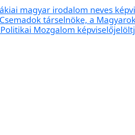
vákiai magyar irodalom neves képv
a Csemadok társelnöke, a Magyaro
Politikai Mozgalom képviselőjelöltj