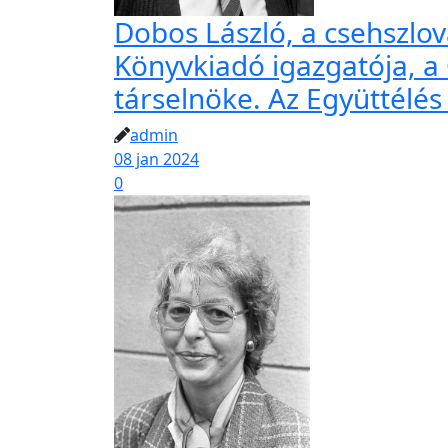
Dobos László, a csehszlo
Könyvkiadó igazgatója, 
társelnöke. Az Együttélés 
admin
08 jan 2024
0