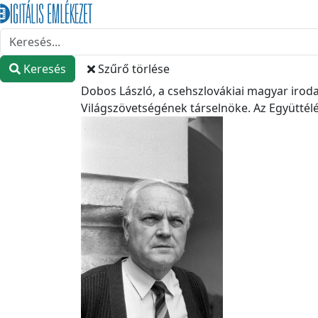
Keresés
Szűrő törlése
Dobos László, a csehszlovákiai magyar iro
Világszövetségének társelnöke. Az Együttélés