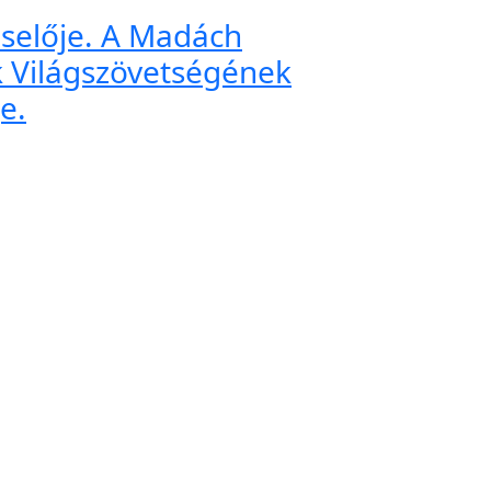
iselője. A Madách
k Világszövetségének
e.