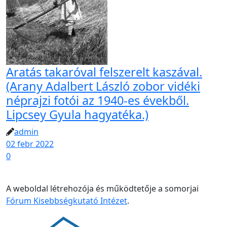
Aratás takaróval felszerelt kaszával.
(Arany Adalbert László zobor vidéki
néprajzi fotói az 1940-es évekből.
Lipcsey Gyula hagyatéka.)
admin
02 febr 2022
0
A weboldal létrehozója és működtetője a somorjai
Fórum Kisebbségkutató Intézet
.