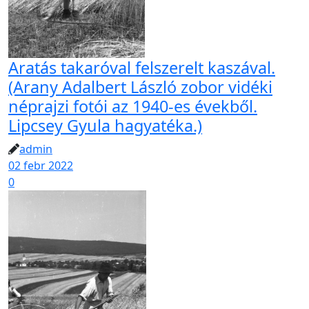
Aratás takaróval felszerelt kaszával.
(Arany Adalbert László zobor vidéki
néprajzi fotói az 1940-es évekből.
Lipcsey Gyula hagyatéka.)
admin
02 febr 2022
0