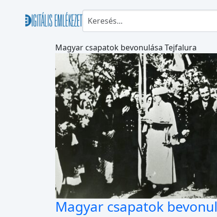
Magyar csapatok bevonulása Tejfalura
Magyar csapatok bevonulá