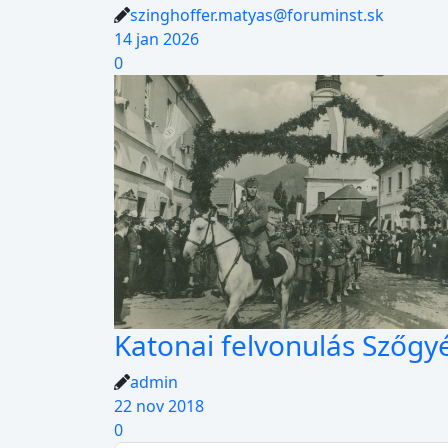
szinghoffer.matyas@foruminst.sk
14 jan 2026
0
Katonai felvonulás Szőgy
admin
22 nov 2018
0