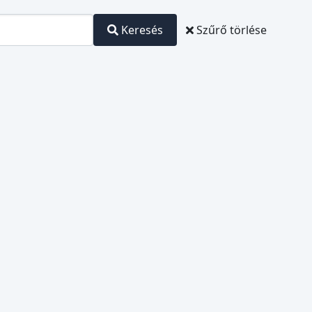
Keresés
Szűrő törlése