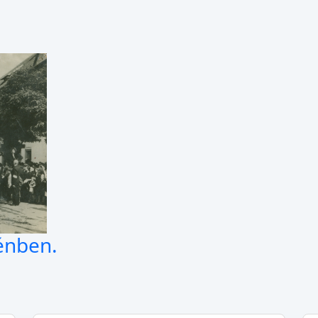
énben.