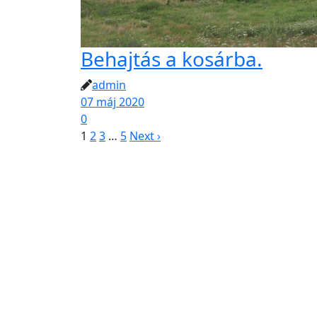
Behajtás a kosárba.
admin
07 máj 2020
0
1
2
3
…
5
Next ›