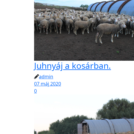
Juhnyáj a kosárban.
admin
07 máj 2020
0