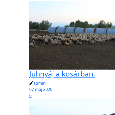
Juhnyáj a kosárban.
admin
07 máj 2020
0