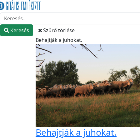
Keresés
Szűrő törlése
Behajtják a juhokat.
Behajtják a juhokat.