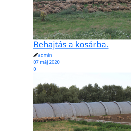
Behajtás a kosárba.
admin
07 máj 2020
0