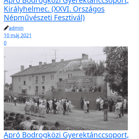
Apró Bodrogközi Gyerektánccsoport,
Királyhelmec. (XXVI. Országos
Népművészeti Fesztivál)
admin
10 máj 2021
0
Apró Bodrogközi Gyerektánccsoport,