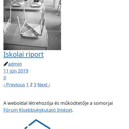
Iskolai riport
admin
11 jún 2019
0
‹ Previous
1
2
3
Next ›
A weboldal létrehozója és működtetője a somorjai
Fórum Kisebbségkutató Intézet
.