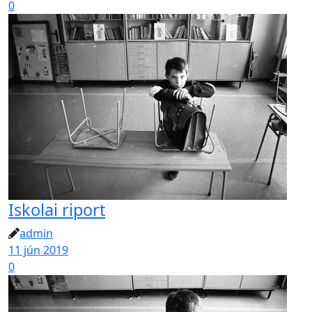
0
Iskolai riport
admin
11 jún 2019
0