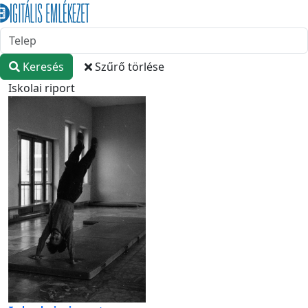
Keresés
Szűrő törlése
Iskolai riport