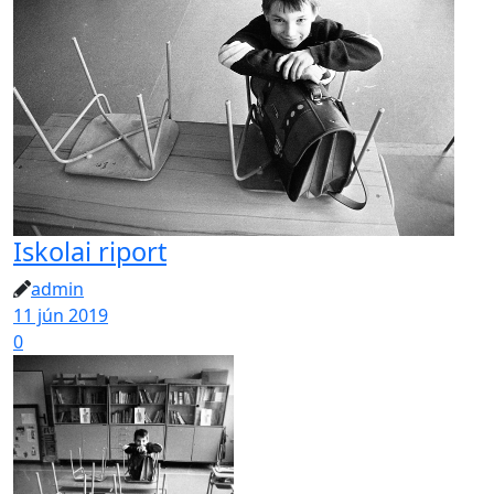
Iskolai riport
admin
11 jún 2019
0