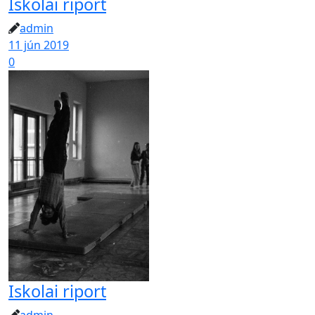
Iskolai riport
admin
11 jún 2019
0
Iskolai riport