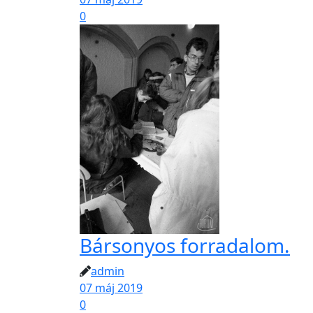
0
Bársonyos forradalom.
admin
07 máj 2019
0