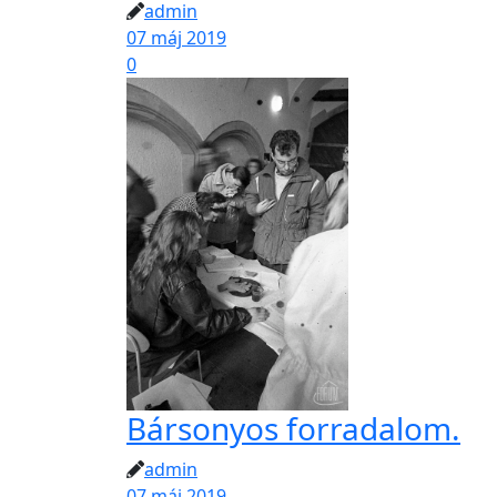
admin
07 máj 2019
0
Bársonyos forradalom.
admin
07 máj 2019