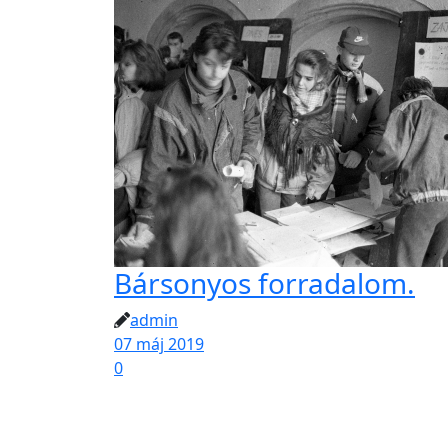
Bársonyos forradalom.
admin
07 máj 2019
0