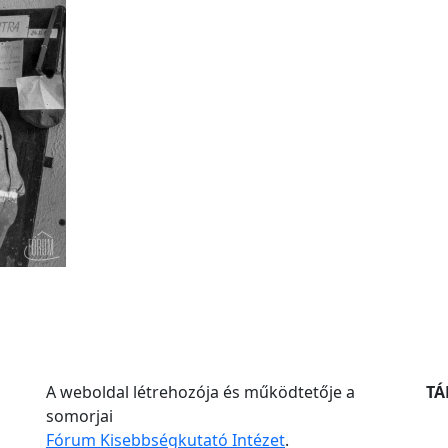
A weboldal létrehozója és működtetője a
T
somorjai
Fórum Kisebbségkutató Intézet
.