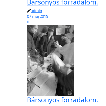
Bársonyos forradalom.
admin
07 máj 2019
0
Bársonyos forradalom.