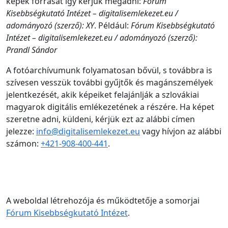
képek forrását így kérjük megadni:
Fórum
Kisebbségkutató Intézet – digitalisemlekezet.eu /
adományozó (szerző): XY
. Például:
Fórum Kisebbségkutató
Intézet – digitalisemlekezet.eu / adományozó (szerző):
Prandl Sándor
A fotóarchívumunk folyamatosan bővül, s továbbra is
szívesen vesszük további gyűjtők és magánszemélyek
jelentkezését, akik képeiket felajánlják a szlovákiai
magyarok digitális emlékezetének a részére. Ha képet
szeretne adni, küldeni, kérjük ezt az alábbi címen
jelezze:
info@digitalisemlekezet.eu
vagy hívjon az alábbi
számon:
+421-908-400-441
.
A weboldal létrehozója és működtetője a somorjai
Fórum Kisebbségkutató Intézet
.