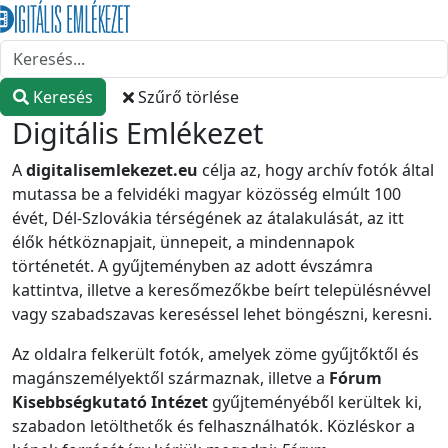
Keresés
Szűrő törlése
Digitális Emlékezet
A
digitalisemlekezet.eu
célja az, hogy archív fotók által
mutassa be a felvidéki magyar közösség elmúlt 100
évét, Dél-Szlovákia térségének az átalakulását, az itt
élők hétköznapjait, ünnepeit, a mindennapok
történetét. A gyűjteményben az adott évszámra
kattintva, illetve a keresőmezőkbe beírt településnévvel
vagy szabadszavas kereséssel lehet böngészni, keresni.
Az oldalra felkerült fotók, amelyek zöme gyűjtőktől és
magánszemélyektől származnak, illetve a
Fórum
Kisebbségkutató Intézet
gyűjteményéből kerültek ki,
szabadon letölthetők és felhasználhatók. Közléskor a